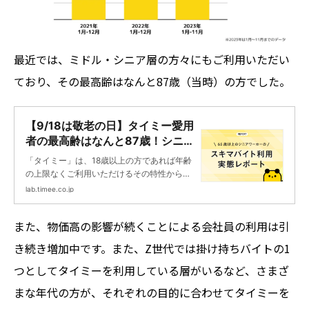
最近では、ミドル・シニア層の方々にもご利用いただい
ており、その最高齢はなんと87歳（当時）の方でした。
【9/18は敬老の日】タイミー愛用
者の最高齢はなんと87歳！シニア
ワーカーのスキマバイト利用状況
「タイミー」は、18歳以上の方であれば年齢
をご紹介！ | タイミーラボ - スキ
の上限なくご利用いただけるその特性から、
マで働く、世界が広がる。
シニアの方（65歳以上）にもご利用いただい
lab.timee.co.jp
ています。今回は、敬老の日にちなんで、シ
ニアの方のタイミー利用実態についてをご紹
また、物価高の影響が続くことによる会社員の利用は引
介！年齢による制限を受けずにスキマバイト
を活用している様子や、さまざまなライフス
き続き増加中です。また、Z世代では掛け持ちバイトの1
タイルに合わせて利用している実態が見えて
きました。
つとしてタイミーを利用している層がいるなど、さまざ
まな年代の方が、それぞれの目的に合わせてタイミーを