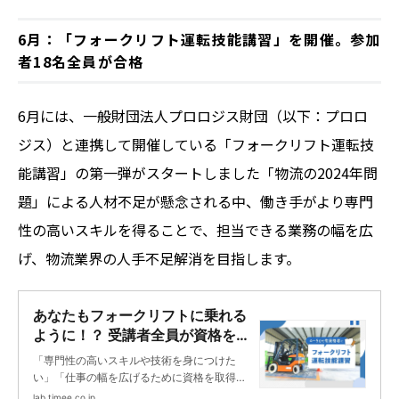
をお届けします。
6月：「フォークリフト運転技能講習」を開催。参加
者18名全員が合格
6月には、一般財団法人プロロジス財団（以下：プロロ
ジス）と連携して開催している「フォークリフト運転技
能講習」の第一弾がスタートしました「物流の2024年問
題」による人材不足が懸念される中、働き手がより専門
性の高いスキルを得ることで、担当できる業務の幅を広
げ、物流業界の人手不足解消を目指します。
あなたもフォークリフトに乗れる
ように！？ 受講者全員が資格を取
得した講習に密着！ | タイミーラ
「専門性の高いスキルや技術を身につけた
ボ - スキマで働く、世界が広が
い」「仕事の幅を広げるために資格を取得し
る。
たい」と考えている方も多いのではないでし
lab.timee.co.jp