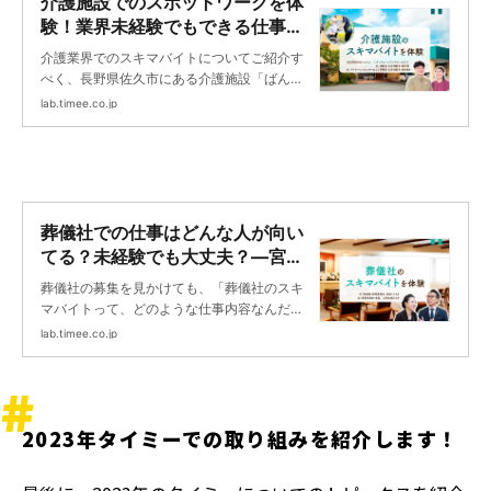
介護施設でのスポットワークを体
験！業界未経験でもできる仕事の
内容とは？ | タイミーラボ - スキ
介護業界でのスキマバイトについてご紹介す
マで働く、世界が広がる。
べく、長野県佐久市にある介護施設「ばん
り」にお邪魔しました。お仕事を体験すると
lab.timee.co.jp
ともに、ご担当の方に「タイミーのワーカー
さんに期待すること」などをお伺いします。
介護のスキマバイトは、資格が必須のものも
ありますが、初心者でも働ける仕事もたくさ
ん。「介護の仕事に興味はあったけど、資格
がないからできない」と諦めていた方も、是
葬儀社での仕事はどんな人が向い
非チェックしてくださいね。
てる？未経験でも大丈夫？—宮城
県内に展開する「清月記」に潜入
葬儀社の募集を見かけても、「葬儀社のスキ
してみた | タイミーラボ - スキマ
マバイトって、どのような仕事内容なんだろ
で働く、世界が広がる。
う？」「葬儀スタッフは専門性が必要そうだ
lab.timee.co.jp
し、自分は働けないんじゃないか」など、未
経験の方からすると不安な点もあるかもしれ
ません。そこで、仙台市を中心に宮城県内25
ヶ所に自社斎場を構える清月記を訪問。どの
2023年タイミーでの取り組みを紹介します！
ような仕事なのかを体験しました。清月記で
のスキマバイトが人気である理由に迫りま
す！