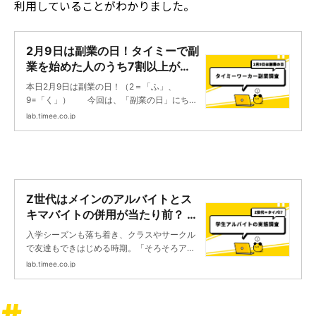
利用していることがわかりました。
2月9日は副業の日！タイミーで副
業を始めた人のうち7割以上が
2022年に開始という結果に | タ
本日2月9日は副業の日！（2＝「ふ」、
イミーラボ - スキマで働く、世界
9=「く」） 今回は、「副業の日」にちな
が広がる。
んで、タイミーの利用者のうち本業が「会社
lab.timee.co.jp
員」「会社役員」「公務員」「自営業・自由
業」の2,888名を対象に、「副業」に関する
調査を実施。2022年にタイミーを利用して副
業を始めた人が72.3%もいることなどが判明
しました。本記事ではその調査結果をお伝え
します。
Z世代はメインのアルバイトとス
キマバイトの併用が当たり前？ 学
生バイトの実態を調査 | タイミー
入学シーズンも落ち着き、クラスやサークル
ラボ - スキマで働く、世界が広が
で友達もできはじめる時期。「そろそろアル
る。
バイトを始めようかな......」と考えている学生
lab.timee.co.jp
さんも多いのではないでしょうか？今回タイ
ミーでは、スキマバイトをしている学生のワ
ーカーさん550名を対象に、学生のアルバイ
ト実態調査を実施しました。