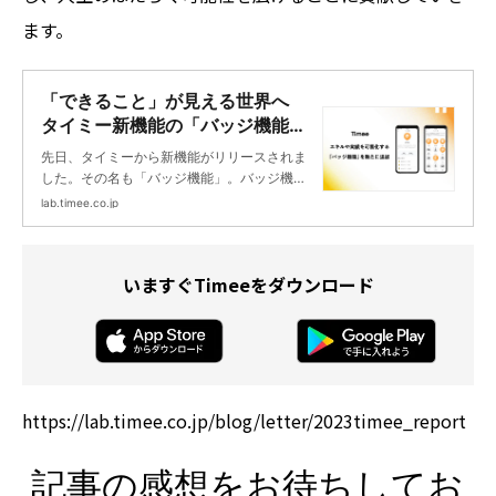
ます。
「できること」が見える世界へ
タイミー新機能の「バッジ機能」
とは？ | タイミーラボ - スキマで
先日、タイミーから新機能がリリースされま
働く、世界が広がる。
した。その名も「バッジ機能」。バッジ機能
とは、働き先から「良い働きをしてもらえ
lab.timee.co.jp
た」と認められた業務を示した機能です。業
務終了後、働き先が管理画面上で働き手の方
をレビューする際、良い動きをしてくれた業
いますぐTimeeをダウンロード
務を認定することで、「タイミー」アプリ上
に「バッジ」という形で付与されます。
https://lab.timee.co.jp/blog/letter/2023timee_report