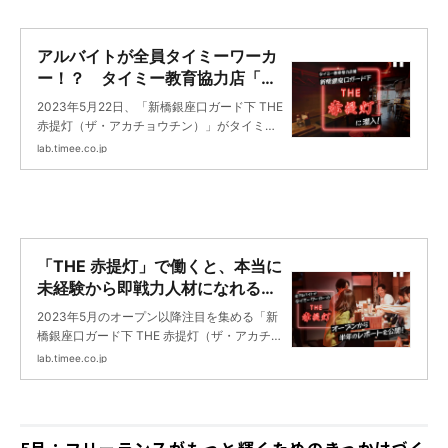
アルバイトが全員タイミーワーカ
ー！？ タイミー教育協力店「新
橋銀座口ガード下 THE 赤提灯」
2023年5月22日、「新橋銀座口ガード下 THE
に潜入！ | タイミーラボ - スキマ
赤提灯（ザ・アカチョウチン）」がタイミー
で働く、世界が広がる。
と(株)ミナデインのコラボレーションのも
lab.timee.co.jp
と、オープンしました。 新橋エリアを中心に
話題の飲食店を展開する同社の最新ブランド
であるTHE 赤提灯の魅力を、定番メニューや
コラボレーションの経緯を含めてご紹介しま
す！
「THE 赤提灯」で働くと、本当に
未経験から即戦力人材になれるの
か？ オープンから半年、実態を聞
2023年5月のオープン以降注目を集める「新
いてみた | タイミーラボ - スキマ
橋銀座口ガード下 THE 赤提灯（ザ・アカチョ
で働く、世界が広がる。
ウチン）」。株式会社ミナデインとタイミー
lab.timee.co.jp
がタッグを組み立ち上げた居酒屋です。THE
赤提灯をタイミーの教育協力店と位置付け、
はじめての人でも働きやすいことを徹底的に
追求しました。今回は、半年経って働いたワ