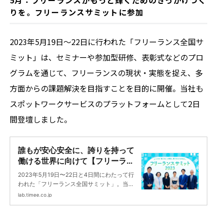
5月：フリーランスがもっと輝くためのきっかけづく
ーカーさんの実態を調査。また、感謝祭に潜
りを。フリーランスサミットに参加
入しその様子と店長へのインタビューを行い
ました。
2023年5月19日〜22日に行われた「フリーランス全国サ
ミット」は、セミナーや参加型研修、表彰式などのプロ
グラムを通じて、フリーランスの現状・実態を捉え、多
方面からの課題解決を目指すことを目的に開催。当社も
スポットワークサービスのプラットフォームとして2日
間登壇しました。
誰もが安心安全に、誇りを持って
働ける世界に向けて【フリーラン
スサミット2023開催レポート】 |
2023年5月19日〜22日と4日間にわたって行
タイミーラボ - スキマで働く、世
われた「フリーランス全国サミット」。当社
界が広がる。
もスポットワークサービスのプラットフォー
lab.timee.co.jp
ムとして2日間登壇。多くの著名な方々とセ
ッションいたしました。本記事ではその様子