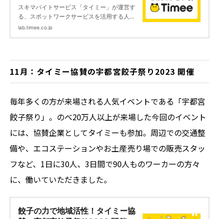
り”を。」に変更しました | タイミ
スキマバイトサービス「タイミー」が運営す
ーラボ - スキマで働く、世界が広
る、スポットワークサービスを活用する人の
がる。
ためのメディアです。スポットワークのお仕
lab.timee.co.jp
事紹介、安心安全にスポットワークを活用し
てもらうためのノウハウなどをお届けしま
す。
11月：タイミー協賛の宇都宮餃子祭り2023 開催
毎年多くの方が来場される人気イベントである「宇都宮
餃子祭り」。のべ20万人以上が来場した今回のイベント
には、協賛企業としてタイミーも参加。周辺での交通整
備や、エコステーションやお土産売り場での販売スタッ
フなど、1日に30人、3日間で90人ものワーカーの方々
に、働いていただきました。
餃子の力で地域活性！タイミー協