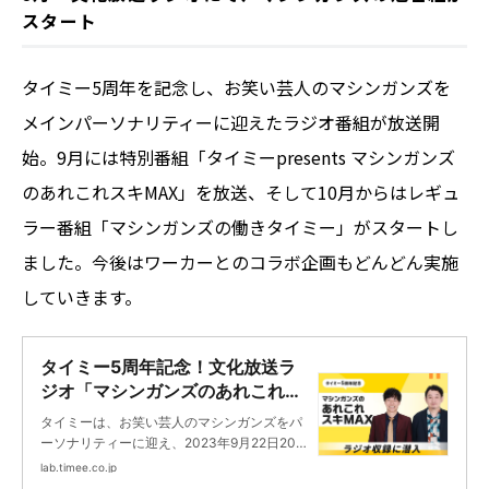
スタート
タイミー5周年を記念し、お笑い芸人のマシンガンズを
メインパーソナリティーに迎えたラジオ番組が放送開
始。9月には特別番組「タイミーpresents マシンガンズ
のあれこれスキMAX」を放送、そして10月からはレギュ
ラー番組「マシンガンズの働きタイミー」がスタートし
ました。今後はワーカーとのコラボ企画もどんどん実施
していきます。
タイミー5周年記念！文化放送ラ
ジオ「マシンガンズのあれこれス
キMAX」収録の裏側に潜入 | タイ
タイミーは、お笑い芸人のマシンガンズをパ
ミーラボ - スキマで働く、世界が
ーソナリティーに迎え、2023年9月22日20時
広がる。
より60分の特別番組を放送しました。その名
lab.timee.co.jp
も、「タイミーpresents マシンガンズのあれ