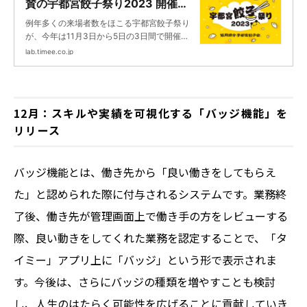
賛の宇都宮餃子祭り2023 開催レ
ポート | タイミーラボ - スキマで
例年多くの来場者数をほこる宇都宮餃子祭り
働く、世界が広がる。
が、今年は11月3日から5日の3日間で開催さ
れました。のべ20万人以上が来場した今回の
lab.timee.co.jp
イベントには、協賛企業としてタイミーも参
加。ブース出店によるノベルティの配布や、
タイミーを利用した運営スタッフの確保など
を行いました。今回は、大盛り上がりの餃子
12月：スキルや実績を可視化する「バッジ機能」を
祭りで活躍されていたワーカーのみなさんの
リリース
仕事の様子をレポートすると共に、大会主催
の宇都宮餃子祭り実行委員会事務局である、
協同組合宇都宮餃子会 専務理事兼事務局長の
鈴木章弘さんへのインタビューをご紹介しま
バッジ機能とは、働き先から「良い働きをしてもらえ
す。
た」と認められた際に付与されるシステムです。業務終
了後、働き先が管理画面上で働き手の方をレビューする
際、良い動きをしてくれた業務を認定することで、「タ
イミー」アプリ上に「バッジ」という形で表示されま
す。今後は、さらにバッジの種類を増やすことも検討
し、人生のはたらく可能性を広げることに貢献していき