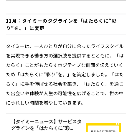
これスキMAX」！ 今回の記事では、その収
録の裏側をちょっとだけお届け。収録後、 マ
シンガンズお二人（滝沢秀一さん、 西堀亮さ
11月：タイミーのタグラインを「はたらくに“彩
ん）にインタビューを実施しました。
り”を。」に変更
タイミーは、一人ひとりが自分に合ったライフスタイル
を実現できる働き方の選択肢を提供するとともに、「は
たらく」ことがもたらすポジティブな側面を伝えていく
ため「はたらくに“彩り”を。」を策定しました。「はた
らく」に手を伸ばせる社会を築き、「はたらく」を通じ
た出会いや体験が人生の可能性を広げることで、世の中
にうれしい時間を増やしていきます。
【タイミーニュース】サービスタ
グラインを「はたらくに“彩