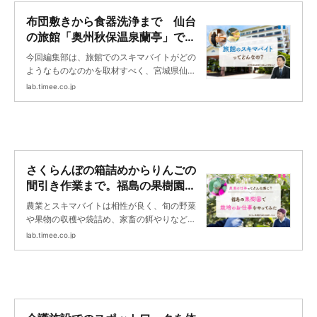
布団敷きから食器洗浄まで 仙台
の旅館「奥州秋保温泉蘭亭」でス
キマバイト体験！ | タイミーラボ
今回編集部は、旅館でのスキマバイトがどの
- スキマで働く、世界が広がる。
ようなものなのかを取材すべく、宮城県仙台
市に位置する奥州秋保温泉蘭亭を訪れまし
lab.timee.co.jp
た。「旅館で働いてみたいけど、どんな仕事
内容なんだろう？」「旅館の仕事はどんな人
が向いているの？」といった疑問や不安があ
る方は、ぜひチェックしてみてください。
さくらんぼの箱詰めからりんごの
間引き作業まで。福島の果樹園で
スキマバイトに挑戦！＜タイミー
農業とスキマバイトは相性が良く、旬の野菜
お仕事レポ＞ | タイミーラボ - ス
や果物の収穫や袋詰め、家畜の餌やりなど魅
キマで働く、世界が広がる。
力的なお仕事が揃っています。今回は、果樹
lab.timee.co.jp
農家でのお仕事をレポートするため、福島県
福島市飯坂町にある「まるせい果樹園」にお
邪魔しました。実際の仕事を体験しつつ、果
樹園で働く上でのポイントを紹介！