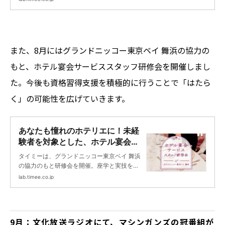
ょうか？ 今回は、タイミーが一般財団法人プ
ロロジス財団と連携して開催した、フォーク
リフト運転技能講習に密着。その様子をお届
けします！
また、8月にはグランドニッコー東京ベイ 舞浜の協力の
もと、ホテル宴会サービススタッフ研修会を開催しまし
た。今後も資格習得支援を積極的に行うことで「はたら
く」の可能性を広げていきます。
あなたも憧れのホテリエに！未経
験者を対象とした、ホテル宴会サ
ービススタッフ研修会レポ | タイ
タイミーは、グランドニッコー東京ベイ 舞浜
ミーラボ - スキマで働く、世界が
の協力のもと研修会を開催。座学と実技を組
広がる。
み合わせた2時間の研修会を通じて、一般的
lab.timee.co.jp
な飲食店とは異なるスキルが必要とされる、
フルコースの提供について学びます。今回
は、その様子をレポートするとともに、参加
者の方へのインタビューをご紹介します。
9月：文化放送ラジオにて、マシンガンズの冠番組が