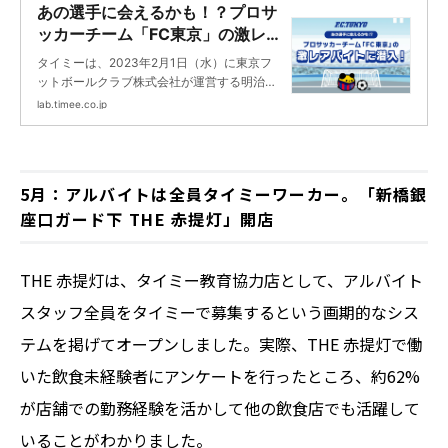
あの選手に会えるかも！？プロサ
ッカーチーム「FC東京」の激レア
バイトに潜入！ | タイミーラボ -
タイミーは、2023年2月1日（水）に東京フ
スキマで働く、世界が広がる。
ットボールクラブ株式会社が運営する明治安
田生命J1リーグ所属「FC東京」とクラブスポ
lab.timee.co.jp
ンサー契約を締結。そして、FC東京とタイミ
ーのコラボレーションによる「激レアバイ
ト」を実施いたしました。この記事では、そ
の様子をお届けします。
5月：アルバイトは全員タイミーワーカー。「新橋銀
座口ガード下 THE 赤提灯」開店
THE 赤提灯は、タイミー教育協力店として、アルバイト
スタッフ全員をタイミーで募集するという画期的なシス
テムを掲げてオープンしました。実際、THE 赤提灯で働
いた飲食未経験者にアンケートを行ったところ、約62%
が店舗での勤務経験を活かして他の飲食店でも活躍して
いることがわかりました。