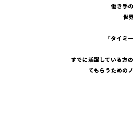
働き手
世
「タイミ
すでに活躍している方
てもらうための