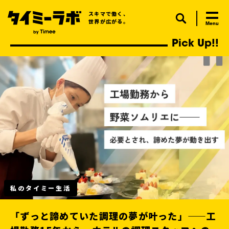
スキマで働く、
世界が広がる。
Pick Up!!
私のタイミー生活
「ずっと諦めていた調理の夢が叶った」——工