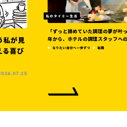
私のタイミ
「苦手」
イミーが
が叶った」——工場勤務15
物語
新たな就
フへの転職ストーリー
2026.07.12