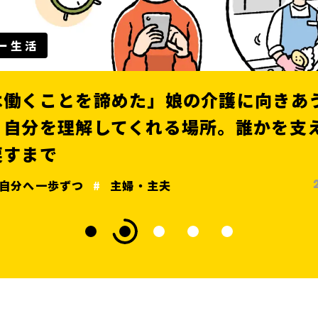
私のタイミー生活
が見
喜び
「ずっと諦めていた調理の夢
.07.25
年から、ホテルの調理スタッ
なりたい自分へ一歩ずつ
転職