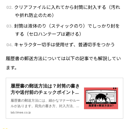
クリアファイルに入れてから封筒に封入する（汚れ
や折れ防止のため）
封筒は液体のり（スティックのり）でしっかり封を
する（セロハンテープは避ける）
キャラクター切手は使用せず、普通切手をつかう
履歴書の郵送方法については以下の記事でも解説してい
ます。
履歴書の郵送方法は？封筒の書き
方や送付前のチェックポイントを
解説 | タイミーラボ - スキマで働
履歴書の郵送方法には、細かなマナーやルー
く、世界が広がる。
ルがあります。宛先の書き方、封入方法、郵
送マナーにいたるまで、一つ間違えると印象
lab.timee.co.jp
が大きく変わることもあるでしょう。この記
事では、履歴書を郵送する際の正しい手順と
注意点について詳しく解説します。履歴書の