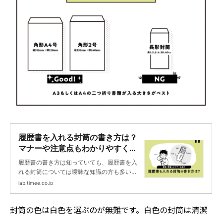
履歴書を入れる封筒の書き方は？
マナーや注意点もわかりやすく解
説 | タイミーラボ - スキマで働
履歴書の書き方は知っていても、履歴書を入
く、世界が広がる。
れる封筒については曖昧な知識の方も多いの
ではないでしょうか。履歴書だけでなく封筒
lab.timee.co.jp
も丁寧に書くことで、店舗責任者や採用担当
者に好印象を持ってもらうきっかけとなりま
封筒の色は白色を選ぶのが無難です。白色の封筒は清潔
す。本記事では、履歴書を入れる封筒の書き
方について、マナーや注意点を交えながら詳