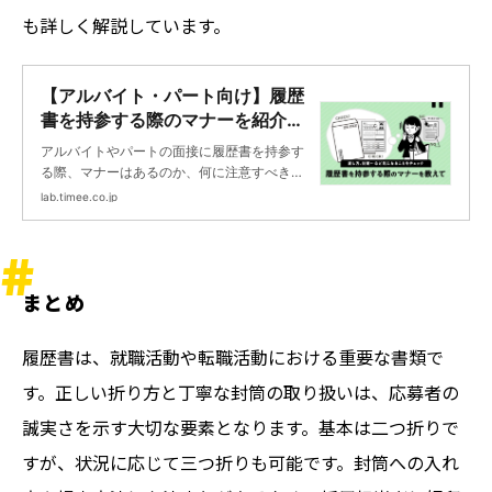
も詳しく解説しています。
【アルバイト・パート向け】履歴
書を持参する際のマナーを紹介！
封筒は必要？ | タイミーラボ - ス
アルバイトやパートの面接に履歴書を持参す
キマで働く、世界が広がる。
る際、マナーはあるのか、何に注意すべきな
のか、気になっている人もいるかもしれませ
lab.timee.co.jp
ん。この記事では、履歴書の持参方法や封筒
の扱い方、手渡し時のポイントなど、履歴書
持参時のマナーについて詳しく解説します。
ぜひ最後までお読みいただき、自信を持って
まとめ
面接に臨んでください。
履歴書は、就職活動や転職活動における重要な書類で
す。正しい折り方と丁寧な封筒の取り扱いは、応募者の
誠実さを示す大切な要素となります。基本は二つ折りで
すが、状況に応じて三つ折りも可能です。封筒への入れ