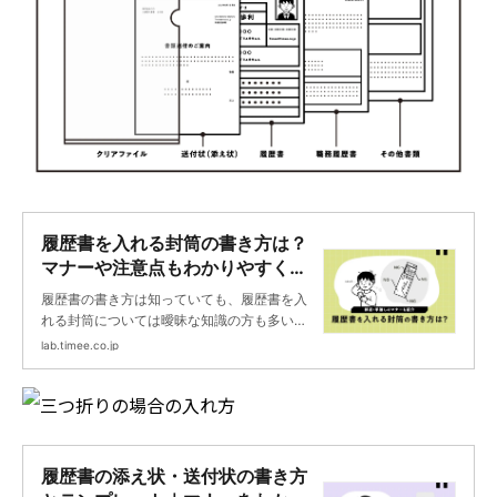
履歴書を入れる封筒の書き方は？
マナーや注意点もわかりやすく解
説 | タイミーラボ - スキマで働
履歴書の書き方は知っていても、履歴書を入
く、世界が広がる。
れる封筒については曖昧な知識の方も多いの
ではないでしょうか。履歴書だけでなく封筒
lab.timee.co.jp
も丁寧に書くことで、店舗責任者や採用担当
者に好印象を持ってもらうきっかけとなりま
す。本記事では、履歴書を入れる封筒の書き
方について、マナーや注意点を交えながら詳
しく解説します。
履歴書の添え状・送付状の書き方