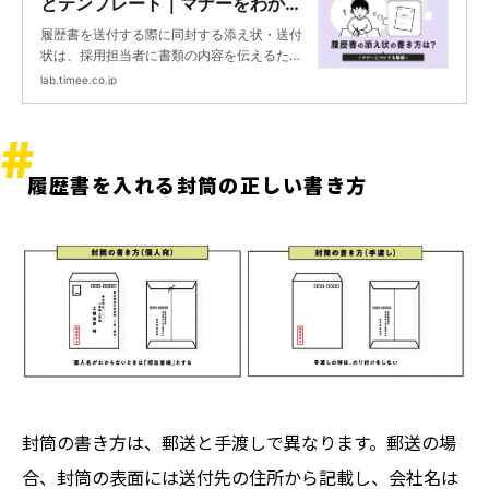
とテンプレート｜マナーをわかり
やすく解説【無料でダウンロード
履歴書を送付する際に同封する添え状・送付
| タイミーラボ - スキマで働く、
状は、採用担当者に書類の内容を伝えるため
世界が広がる。
の大切な役割を果たします。とはいえ、正し
lab.timee.co.jp
い書き方や送付する際のマナーがわからない
という人も珍しくありません。 そこで本記事
では、添え状・送付状の書き方やマナー、封
筒に入れる方法について詳しく解説するとと
履歴書を入れる封筒の正しい書き方
もに、ダウンロードして使えるテンプレー
ト、うっかりミスを防ぐためのチェックリス
トを用意しています。
封筒の書き方は、郵送と手渡しで異なります。郵送の場
合、封筒の表面には送付先の住所から記載し、会社名は