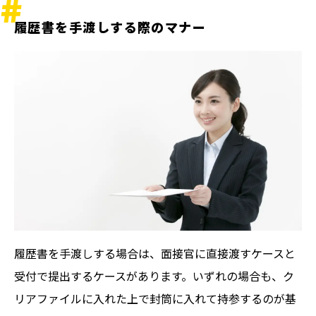
郵送は、求職活動を成功させるために大切な
履歴書を手渡しする際のマナー
過程です。履歴書を郵送する際に知っておく
べきポイントをしっかりと押さえておきまし
ょう
履歴書を手渡しする場合は、面接官に直接渡すケースと
受付で提出するケースがあります。いずれの場合も、ク
リアファイルに入れた上で封筒に入れて持参するのが基