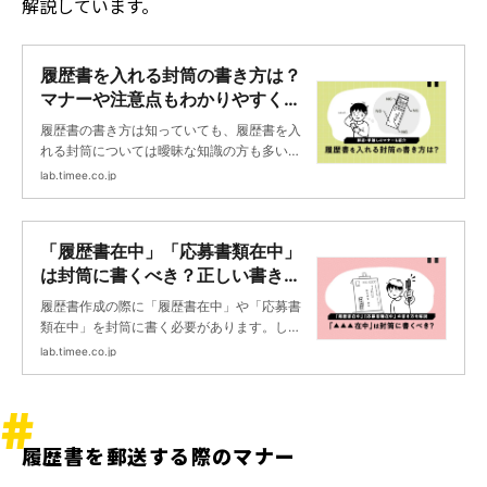
解説しています。
履歴書を入れる封筒の書き方は？
マナーや注意点もわかりやすく解
説 | タイミーラボ - スキマで働
履歴書の書き方は知っていても、履歴書を入
く、世界が広がる。
れる封筒については曖昧な知識の方も多いの
ではないでしょうか。履歴書だけでなく封筒
lab.timee.co.jp
も丁寧に書くことで、店舗責任者や採用担当
者に好印象を持ってもらうきっかけとなりま
す。本記事では、履歴書を入れる封筒の書き
「履歴書在中」「応募書類在中」
方について、マナーや注意点を交えながら詳
は封筒に書くべき？正しい書き方
しく解説します。
を解説 | タイミーラボ - スキマで
履歴書作成の際に「履歴書在中」や「応募書
働く、世界が広がる。
類在中」を封筒に書く必要があります。しか
し、具体的にどのように書けばいいのかわか
lab.timee.co.jp
らないという方もいるかもしれません。正し
い書き方を知らない人もいることでしょう。
この記事では、「▲▲▲在中」の正しい書き
方について解説します。「履歴書在中」と
履歴書を郵送する際のマナー
「応募書類在中」の違いや使い分け方、具体
的な記載方法のコツまで、実践的なアドバイ