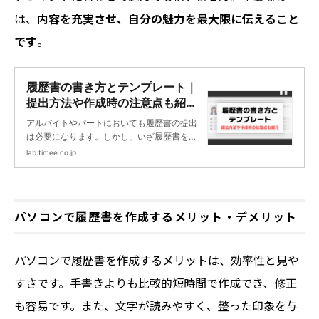
は、
内容を充実させ、自分の魅力を最大限に伝えること
です
。
履歴書の書き方とテンプレート｜
提出方法や作成時の注意点も紹介
| タイミーラボ - スキマで働く、
アルバイトやパートにおいても履歴書の提出
世界が広がる。
は必要になります。しかし、いざ履歴書を用
意するとなると、どこまで書いていいのか、
lab.timee.co.jp
どういう風に提出していいのかわからないも
の。そこで履歴書の書き方から提出方法ま
で、わかりやすく紹介します。
パソコンで履歴書を作成するメリット・デメリット
パソコンで履歴書を作成するメリットは、効率性と見や
すさです。手書きよりも比較的短時間で作成でき、修正
も容易です。また、文字が読みやすく、整った印象を与