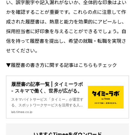
い、誤字脱字や記入漏れがないか、全体的な印象はよい
かを確認することが重要です。これらの点に注意して作
成された履歴書は、熱意と能力を効果的にアピールし、
採用担当者に好印象を与えることができるでしょう。自
信を持って履歴書を提出し、希望の就職・転職を実現さ
せてください。
▼履歴書の書き方に関する記事はこちらもチェック
履歴書の記事一覧 | タイミーラボ
- スキマで働く、世界が広がる。
スキマバイトサービス「タイミー」が運営す
る、スポットワークサービスを活用する人の
ためのメディアです。スポットワークのお仕
lab.timee.co.jp
事紹介、安心安全にスポットワークを活用し
てもらうためのノウハウなどをお届けしま
す。
いますぐTimeeをダウンロード