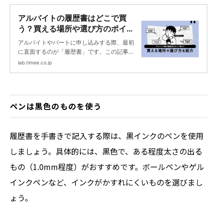
アルバイトの履歴書はどこで買
う？買える場所や選び方のポイン
トも解説 | タイミーラボ - スキマ
アルバイトやパートに申し込みする際、最初
で働く、世界が広がる。
に直面するのが「履歴書」です。この記事で
は、履歴書はどこで購入できるのか、またど
lab.timee.co.jp
のような履歴書を選べばよいのかについて詳
しく解説します。読了後、あなたは履歴書の
購入場所と選び方のポイントを理解し、自分
に合った履歴書を選べるようになります。
ペンは黒色のものを使う
履歴書を手書きで記入する際は、黒インクのペンを使用
しましょう。具体的には、黒色で、ある程度太さの出る
もの（1.0mm程度）がおすすめです。ボールペンやゲル
インクペンなど、インクがかすれにくいものを選びまし
ょう。