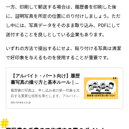
一方、印刷して郵送する場合は、履歴書を印刷した後
に、証明写真を所定の位置にのり付けしましょう。ただ
し中には、写真データをそのまま取り込み、PDFにして
送付することを良しとしている企業もあります。
いずれの方法で提出するにせよ、貼り付ける写真は清潔
で好印象を与えるものを使用することが重要です。
【アルバイト・パート向け】履歴
書写真の撮り方と基本ルール｜失
敗しないためのポイントを解説 |
履歴書の写真は、申し込み者の第一印象を左
タイミーラボ - スキマで働く、世
右する重要な役割を果たします。アルバイ
界が広がる。
ト・パートの求人に申し込む際であっても、
lab.timee.co.jp
申し込み先がその人の人となりを知るために
最初に目にするものです。 しかし、履歴書写
真は、どのように撮影すればよいのか、基本
的なルールや撮り方がよくわからない人も多
いのではないでしょうか。本記事では、履歴