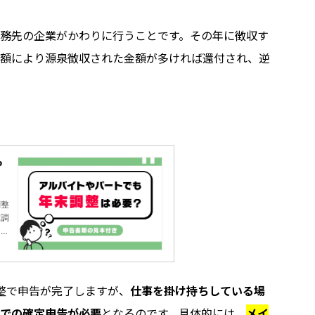
務先の企業がかわりに行うことです。その年に徴収す
額により源泉徴収された金額が多ければ還付され、逆
？
イ
。
調整
末調
、年
ーの
整で申告が完了しますが、
仕事を掛け持ちしている場
での確定申告が必要
となるのです。具体的には、
メイ