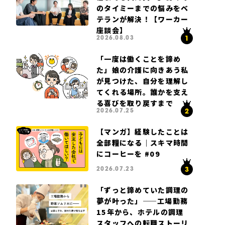
のタイミーまでの悩みをベ
テランが解決！【ワーカー
座談会】
2026.08.03
「一度は働くことを諦め
た」娘の介護に向きあう私
が見つけた、自分を理解し
てくれる場所。誰かを支え
る喜びを取り戻すまで
2026.07.25
【マンガ】経験したことは
全部糧になる｜スキマ時間
にコーヒーを #09
2026.07.23
「ずっと諦めていた調理の
夢が叶った」——工場勤務
15年から、ホテルの調理
スタッフへの転職ストーリ