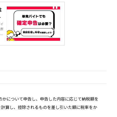
は
態
ス
バイ
て所
いす
は、
わし
のかについて申告し、申告した内容に応じて納税額を
額を計算し、控除されるものを差し引いた額に税率をか