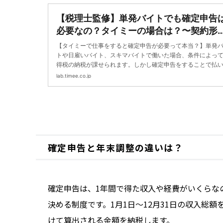
【税理士監修】単発バイトでも確定申告
必要なの？タイミーの場合は？〜契約形
と年収を確認しよう〜 | タイミーラボ - 
【タイミーで仕事をすると確定申告が必要って本当？】単発
キマで働く、世界が広がる。
トや日雇いバイト、スキマバイトで働いた場合、条件によっ
得税の納税が課せられます。しかし確定申告をすることで払
ぎていた税金が還付金として戻ってくる場合も。この記事で
lab.timee.co.jp
単発バイトをしている方へ確定申告が必要か否かについてく
く解説します。
確定申告と年末調整の違いは？
確定申告は、1年間で得た収入や経費がいくらな
決める制度です。1月1日～12月31日の収入総
けて算出される金額を納税します。