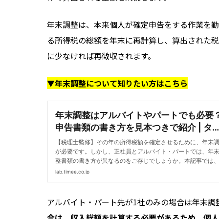
年末調整は、本来個人が確定申告をする作業を勤
る所得税の総額を年末に再計算し、算出された税
に少なければ再徴収されます。
▼年末調整について知りたい方はこちら
年末調整はアルバイトやパートでも必要
申告書類の書き方を見本つきで紹介 | タ
ミーラボ - スキマで働く、世界が広がる
【税理士監修】その年の所得税額を確定させるために、年末
が必要です。しかし、正社員とアルバイト・パートでは、年
整書類の書き方が異なるのをご存じでしょうか。本記事では
末調整の対象者や、書類の書き方などを解説します。タイミ
lab.timee.co.jp
場合も紹介します！
アルバイト・パート先が1社のみの場合は年末調
合は、収入総額を計算する必要があるため、個人