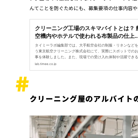
んてことを防ぐためにも、募集要項の仕事内容や
クリーニング工場のスキマバイトとは？ 
空機内やホテルで使われる布製品の仕上
に挑戦 | タイミーラボ - スキマで働く、
タイミーラボ編集部では、大手航空会社の制服・リネンなど
界が広がる。
う東京航空クリーニング株式会社にて、実際にスポットでの
事を体験しました。また、現場での受け入れ体制や活躍でき
材についてインタビューを行ったので、「クリーニング業界
lab.timee.co.jp
しでも興味がある」「働いてみたい！」と思っている方は必
す。
クリーニング屋のアルバイト