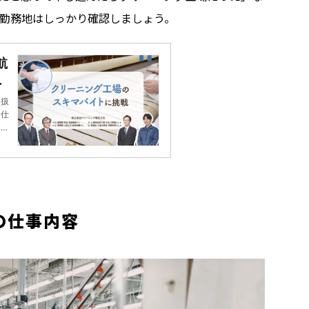
勤務地はしっかり確認しましょう。
航
げ
世
を扱
お仕
る人
に少
見で
の仕事内容