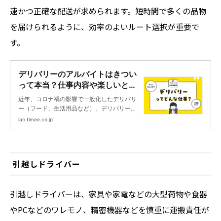
速かつ正確な配送が求められます。短時間で多くの品物
を届けられるように、効率のよいルート選択が重要で
す。
デリバリーのアルバイトはきつい
って本当？仕事内容や楽しいとこ
ろ・メリットも解説 | タイミーラ
近年、コロナ禍の影響で一般化したデリバリ
ボ - スキマで働く、世界が広が
ー（フード、生活用品など）。デリバリーバ
る。
イトに興味を持ち、「仕事をしてみたい！」
lab.timee.co.jp
「けれど、未経験でも大丈夫？」などと考え
を巡らせている人もいるかもしれません。本
記事では、デリバリーバイトの仕事内容、給
料・報酬、メリット・デメリットなどについ
引越しドライバー
て解説します。デリバリーバイトに興味のあ
る人は、ぜひ参考にしてください。
引越しドライバーは、家具や家電などの大型荷物や食器
やPCなどのワレモノ、精密機器などを慎重に運搬責任が