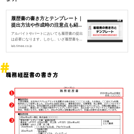
履歴書の書き方とテンプレート｜
提出方法や作成時の注意点も紹介
| タイミーラボ - スキマで働く、
アルバイトやパートにおいても履歴書の提出
世界が広がる。
は必要になります。しかし、いざ履歴書を用
意するとなると、どこまで書いていいのか、
lab.timee.co.jp
どういう風に提出していいのかわからないも
の。そこで履歴書の書き方から提出方法ま
で、わかりやすく紹介します。
職務経歴書の書き方