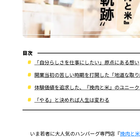
目次
「自分らしさを仕事にしたい」原点にある想い
開業当初の苦しい時期を打開した「地道な取り
体験価値を追求した、『挽肉と米』のユニーク
「やる」と決めれば人生は変わる
いま若者に大人気のハンバーグ専門店『
挽肉と米