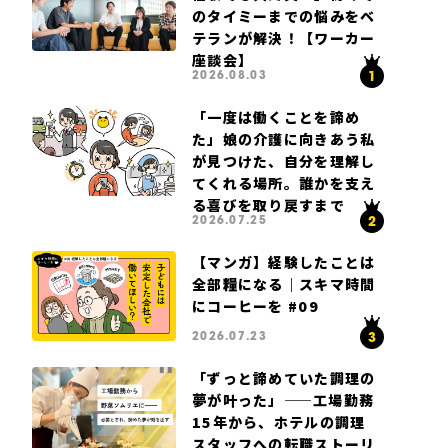
のタイミーまでの悩みをベ
テランが解決！【ワーカー
座談会】
2026.08.03
「一度は働くことを諦め
た」娘の介護に向きあう私
が見つけた、自分を理解し
てくれる場所。誰かを支え
る喜びを取り戻すまで
2026.07.25
【マンガ】経験したことは
全部糧になる｜スキマ時間
にコーヒーを #09
2026.07.23
「ずっと諦めていた調理の
夢が叶った」——工場勤務
15年から、ホテルの調理
スタッフへの転職ストーリ