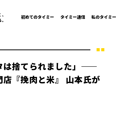
く、
初めてのタイミー
タイミー通信
私のタイミ
る。
タは捨てられました」——
門店『挽肉と米』 山本氏が