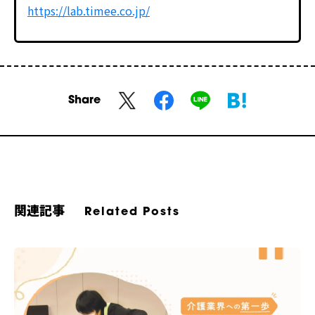
https://lab.timee.co.jp/
Share
関連記事
Related Posts