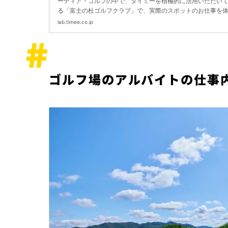
イミーラボ - スキマで働く、世界が広が
ーディア・ゴルフの中で、タイミーを積極的に活用いただい
る「富士の杜ゴルフクラブ」で、実際のスポットのお仕事を
る。
験。あわせて、支配人の宮原さんにタイミーの活用やワーカ
lab.timee.co.jp
受け入れについてお話を伺いました。
ゴルフ場のアルバイトの仕事