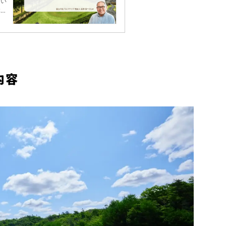
てい
体
ーの
内容