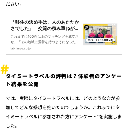
ださい。
「移住の決め手は、人のあたたか
さでした」 交流の積み重ねが、
地域への「愛着」につながる |
これまでに100件以上のマッチングを成立さ
タイミーラボ - スキマで働く、世
せ、「その地域に愛着を持つようになった」
界が広がる。
「もう一度訪れたい」といった感想を寄せて
lab.timee.co.jp
いただくなど、関係人口の創出に貢献してき
たタイミートラベル。そしてこの度、宮崎県
都農町（つのちょう）でのタイミートラベル
体験参加者が二名、町への移住を決断されま
タイミートラベルの評判は？体験者のアンケー
した。今回編集部は、現地コーディネーター
として受け入れ事業者の確保や参加者サポー
ト結果を公開
トをしていただいた小松原さんと、スイート
ピー農園を営む受け入れ事業者の細野さん
（Garden Works）、そして都農町に移住され
では、実際にタイミートラベルには、どのような方が参
た入江さんのもとを訪れ、移住決断の背景を
加してどんな感想を抱いたのでしょうか。これまでにタ
取材しました。
イミートラベルに参加された方にアンケート*を実施しま
した。