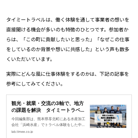
タイミートラベルは、働く体験を通して事業者の想いを
直接聞ける機会が多いのも特徴のひとつです。参加者か
らは、「この町に貢献したいと思った」「なぜこの仕事
をしているのか背景や想いに共感した」という声も数多
くいただいています。
実際にどんな風に仕事体験をするのかは、下記の記事を
参考にしてみてください。
観光・就業・交流の3軸で、地方
の課題を解決 タイミートラベル
×自治体×地方銀行の取り組み @
今回編集部は、熊本県苓北町にある水産加工
熊本県苓北町 | タイミーラボ - ス
会社「浜崎水産」でトラベル体験をした中村
キマで働く、世界が広がる。
さん、そして苓北町で本プロジェクトを担当
lab.timee.co.jp
している浦田さん、河原さんに取材をしまし