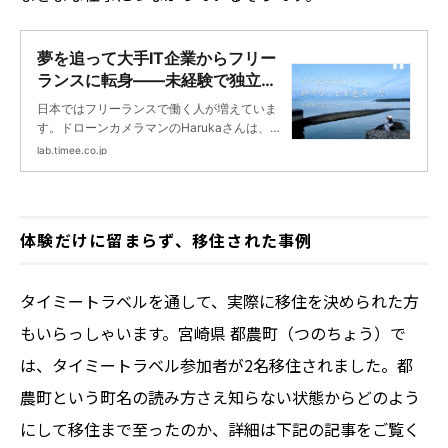
夢を追って大手IT企業からフリー
ランスに転身——未経験で独立し
たドローンカメラマンが、タイミ
日本ではフリーランスで働く人が増えていま
ーを通じて得たもの | タイミーラ
す。ドローンカメラマンのHarukaさんは、5
ボ - スキマで働く、世界が広が
年間勤めた大手IT企業を卒業し、未経験の状
lab.timee.co.jp
る。
態からドローンカメラマンに転身した、チャ
レンジ精神溢れるタイミーワーカーさんで
す。 なぜ独立することを選んだのか。将来へ
の不安や葛藤はなかったのか。どのように本
体験だけに留まらず、移住された事例
業とタイミーの仕事を両立しているのか。お
話をお伺いしました。
タイミートラベルを通して、実際に移住を決められた方
もいらっしゃいます。宮崎県 都農町（つのちょう）で
は、タイミートラベル参加者が2名移住されました。都
農町という町名の読み方さえ知らない状態からどのよう
にして移住まで至ったのか、詳細は下記の記事をご覧く