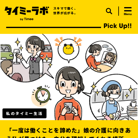
スキマで働く、
世界が広がる。
Pick Up!!
私のタイミー生活
「ずっと諦めていた調理の夢が叶った」——工